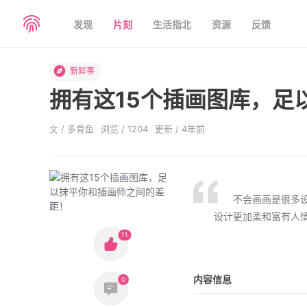
发现
片刻
生活指北
资源
反馈
新鲜事
拥有这15个插画图库，足
文 / 多骨鱼
浏览 / 1204
更新 / 4年前
不会画画是很多
设计更加柔和富有人情
11
内容信息
0