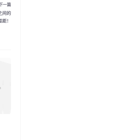
下一篇
之间的
差距！