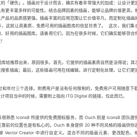
友的「硬伤」。插画对于设计而言，确实有着非常强大的加成：让设计更
具有更丰富多样的可能性。结合品牌因素的插画，能够让品牌价值更高，
让产品的品质感更强。插画丰富的应用范围让它价值非凡，而定制化插画
多，这就让高素质、免费可用的插画图库的倍显珍贵了。 这次，我们集
的、好用的插画图库。请善用它们，因为在很多时候，它们确实能够弥合
藏！
作为第一个图库给推荐出来，原因很多。首先，它提供的插画素质自然是没得说；其
来搜索插画；最后，这些插画可用在线编辑，进行定制化处理，让它们更
供免费、月付和年付三个选择。附费用户是没有任何限制的，免费用户可用随意下载 
目当中的时候，需要附上指向 ITG DIgital 的链接，仅此而已。
悉 Icons8 所提供的免费图标服务，而 Ouch 则是 Icons8 团队
靠前的位置也是有私心的。Ouch 本身提供 20 种不同风格的插画供你
够 Vector Creator 中进行自定义。混合不同的插画元素、更改配色