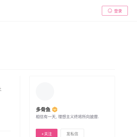
登录
让
多骨鱼
相信有一天, 理想主义终将所向披靡.
+关注
发私信