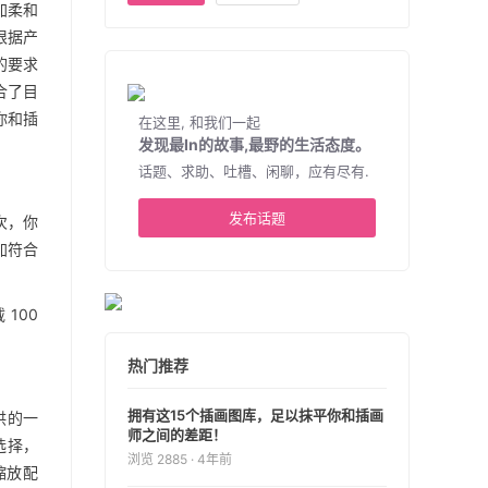
加柔和
根据产
的要求
合了目
你和插
在这里, 和我们一起
发现最In的故事,最野的生活态度。
话题、求助、吐槽、闲聊，应有尽有.
发布话题
次，你
加符合
100
热门推荐
拥有这15个插画图库，足以抹平你和插画
提供的一
师之间的差距！
选择，
浏览 2885 · 4年前
、缩放配